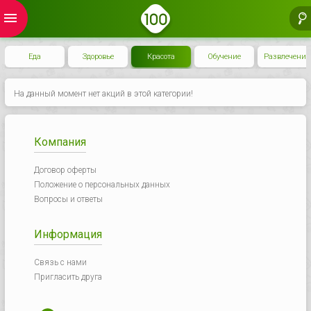
menu
Еда
Здоровье
Красота
Обучение
Развлечения
На данный момент нет акций в этой категории!
Компания
Договор оферты
Положение о персональных данных
Вопросы и ответы
Информация
Связь с нами
Пригласить друга