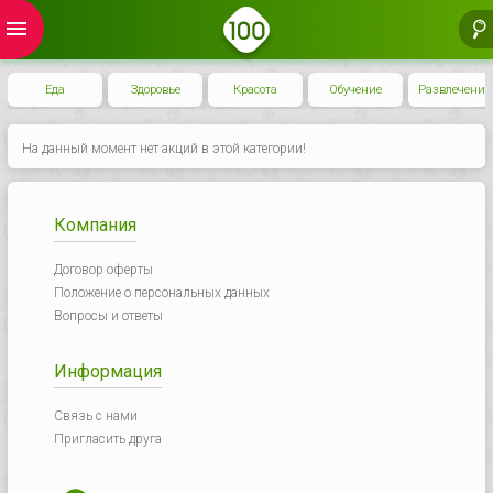
menu
Еда
Здоровье
Красота
Обучение
Развлечения
На данный момент нет акций в этой категории!
Компания
Договор оферты
Положение о персональных данных
Вопросы и ответы
Информация
Связь с нами
Пригласить друга